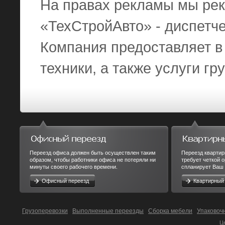
На правах рекламы мы рек
«ТехСтройАвто» - диспетч
Компания предоставляет в
техники, а также услуги гр
Переезд офиса должен быть осуществлен таким
Переезд квартир
образом, чтобы работники офиса не потеряли ни
требует четкой 
минуты своего рабочего времени.
спланирует Ваш 
Офисный переезд
Квартирный
Грузоперевозки
Выполненные переезды
Сборка мебели
Упаковоч
Ц