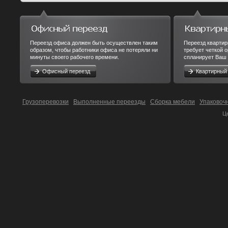
Переезд офиса должен быть осуществлен таким
Переезд квартир
образом, чтобы работники офиса не потеряли ни
требует четкой 
минуты своего рабочего времени.
спланирует Ваш 
Офисный переезд
Квартирный
Грузоперевозки
Выполненные переезды
Сборка мебели
Упаковоч
Ц