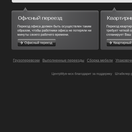
Переезд офиса должен быть осуществлен таким
Переезд квартир
образом, чтобы работники офиса не потеряли ни
требует четкой 
минуты своего рабочего времени.
спланирует Ваш 
Офисный переезд
Квартирный
Грузоперевозки
Выполненные переезды
Сборка мебели
Упаковоч
ЦентрМув-мск благодарит за поддержку
Штабелер 